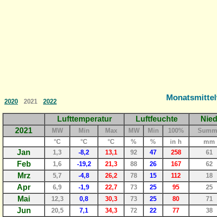
Monatsmittel
2020
2021
2022
Lufttemperatur
Luftfeuchte
Nied
2021
MW
Min
Max
MW
Min
100%
Summ
°C
°C
°C
%
%
in h
mm
Jan
1,3
-8,2
13,1
92
47
258
61
Feb
1,6
-19,2
21,3
88
26
167
62
Mrz
5,7
-4,8
26,2
78
15
112
18
Apr
6,9
-1,9
22,7
73
25
95
25
Mai
12,3
0,8
30,3
73
25
80
71
Jun
20,5
7,1
34,3
72
22
77
38