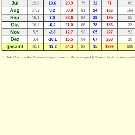
Jul
19,6
10,6
29,9
75
32
71
89
Aug
17,2
8,2
30,8
81
24
166
164
Sep
16,1
7,0
28,6
84
39
195
55
Okt
10,2
-0,4
21,0
86
38
183
28
Nov
5,5
-2,8
12,7
92
65
227
52
Dez
3,4
-10,1
15,5
94
67
268
28
gesamt
10,1
-19,2
34,3
82
15
1899
690
Im Juli 21 wurde die Niederschlagssumme für Mai korregiert (+20 mm). In der automatisch