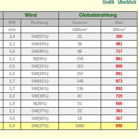
Grafik
Überblick
Wind
Globalstrahlung
MW
Richtung
Summe
Max
m/s
kWh/m²
Wh/m²
3,4
SW(57%)
22
300
2,3
SW(43%)
36
481
2,6
SW(40%)
86
717
2,1
N(29%)
154
881
2,5
SW(31%)
163
898
2,5
SW(34%)
157
891
2,7
SW(41%)
148
873
1,7
SW(36%)
136
892
2,2
SW(38%)
87
719
1,9
N(36%)
51
666
2,1
SW(37%)
22
383
3,0
SW(50%)
18
367
2,4
SW(37%)
1080
898