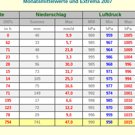
Monatsmittelwerte und Extrema 2007
te
Niederschlag
Luftdruck
100%
Summe
Max
MW
Min
Max
in h
mm
mm/d
hPa
hPa
hPa
0
40
9,9
989
959
1005
62
33
5,7
985
967
1005
71
48
21,8
989
964
1009
23
5
3,3
995
986
1004
28
96
30,0
985
968
996
15
73
31,7
987
971
996
14
105
25,3
987
975
994
74
75
16,6
989
977
1002
71
149
47,0
992
974
1001
195
17
6,6
998
985
1010
123
72
12,2
991
970
1006
78
29
9,0
996
959
1015
754
741
47,0
990
958
1015