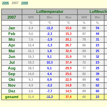
2006
2007
2008
Lufttemperatur
Luftfeuch
2007
MW
Min
Max
MW
Min
°C
°C
°C
%
%
Jan
6,4
-11,2
15,6
80
54
Feb
5,6
-2,3
15,3
87
44
Mrz
7,6
-1,9
20,1
78
31
Apr
12,4
-1,3
26,7
66
23
Mai
16,1
1,8
32,4
69
25
Jun
19,3
9,1
31,9
74
32
Jul
19,3
10,3
37,4
72
23
Aug
18,3
6,1
29,9
77
29
Sep
14,0
4,4
25,6
82
39
Okt
9,3
0,9
22,9
89
45
Nov
4,9
-2,2
14,8
91
62
Dez
2,6
-7,7
14,5
89
60
gesamt
11,4
-11,2
37,4
80
23